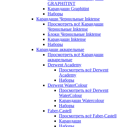
GRAPHITINT
Карандаши Graphitint
Наборы
Карандаши Чернильные Inktense
Просмотреть всё Карандаши
Чернильные Inktense
Блоки Чернильные Inktense
Карандаши Inktense
Наборы
Карандаши акварельные
Просмотреть всё Карандаши
акварельные
Derwent Academy
Просмотреть всё Derwent
Academy
Наборы
Derwent WaterColour
Просмотреть всё Derwent
WaterColour
Карандаши Watercolour
Наборы
Faber-Castell
Просмотреть всё Faber-Castell
Карандаши
Наборы