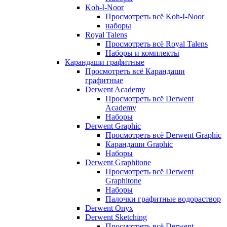
Koh-I-Noor
Просмотреть всё Koh-I-Noor
наборы
Royal Talens
Просмотреть всё Royal Talens
Наборы и комплекты
Карандаши графитные
Просмотреть всё Карандаши
графитные
Derwent Academy
Просмотреть всё Derwent
Academy
Наборы
Derwent Graphic
Просмотреть всё Derwent Graphic
Карандаши Graphic
Наборы
Derwent Graphitone
Просмотреть всё Derwent
Graphitone
Наборы
Палочки графитные водораствор
Derwent Onyx
Derwent Sketching
Просмотреть всё Derwent