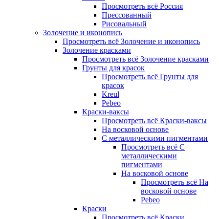
Просмотреть всё Россия
Прессованный
Рисовальный
Золочение и иконопись
Просмотреть всё Золочение и иконопись
Золочение красками
Просмотреть всё Золочение красками
Грунты для красок
Просмотреть всё Грунты для
красок
Kreul
Pebeo
Краски-ваксы
Просмотреть всё Краски-ваксы
На восковой основе
С металлическими пигментами
Просмотреть всё С
металлическими
пигментами
На восковой основе
Просмотреть всё На
восковой основе
Pebeo
Краски
Просмотреть всё Краски