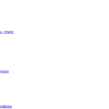
а, темпе
ечати
графики