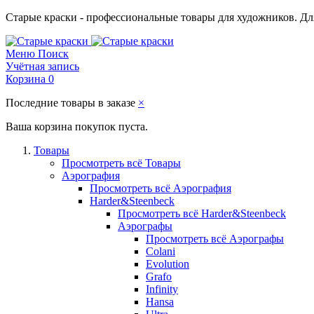
Старые краски - профессиональные товары для художников. Для
Меню
Поиск
Учётная запись
Корзина
0
Последние товары в заказе
×
Ваша корзина покупок пуста.
Товары
Просмотреть всё Товары
Аэрография
Просмотреть всё Аэрография
Harder&Steenbeck
Просмотреть всё Harder&Steenbeck
Аэрографы
Просмотреть всё Аэрографы
Colani
Evolution
Grafo
Infinity
Hansa