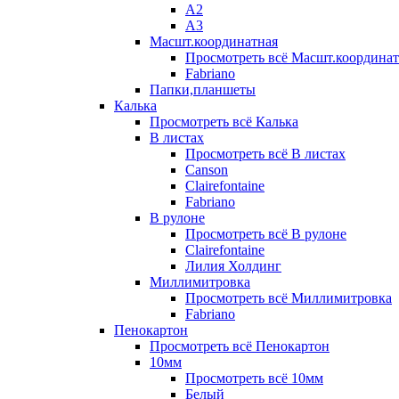
А2
А3
Масшт.координатная
Просмотреть всё Масшт.координат
Fabriano
Папки,планшеты
Калька
Просмотреть всё Калька
В листах
Просмотреть всё В листах
Canson
Clairefontaine
Fabriano
В рулоне
Просмотреть всё В рулоне
Clairefontaine
Лилия Холдинг
Миллимитровка
Просмотреть всё Миллимитровка
Fabriano
Пенокартон
Просмотреть всё Пенокартон
10мм
Просмотреть всё 10мм
Белый