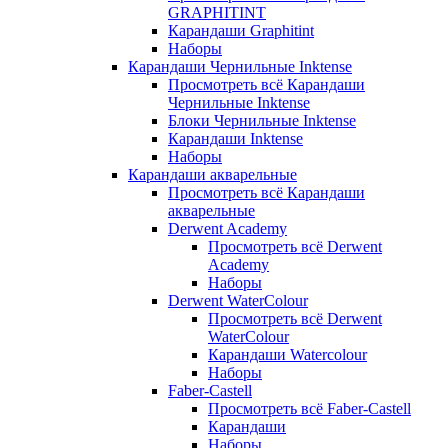
GRAPHITINT
Карандаши Graphitint
Наборы
Карандаши Чернильные Inktense
Просмотреть всё Карандаши
Чернильные Inktense
Блоки Чернильные Inktense
Карандаши Inktense
Наборы
Карандаши акварельные
Просмотреть всё Карандаши
акварельные
Derwent Academy
Просмотреть всё Derwent
Academy
Наборы
Derwent WaterColour
Просмотреть всё Derwent
WaterColour
Карандаши Watercolour
Наборы
Faber-Castell
Просмотреть всё Faber-Castell
Карандаши
Наборы