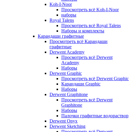
Koh-I-Noor
Просмотреть всё Koh-I-Noor
наборы
Royal Talens
Просмотреть всё Royal Talens
Наборы и комплекты
Карандаши графитные
Просмотреть всё Карандаши
графитные
Derwent Academy
Просмотреть всё Derwent
Academy
Наборы
Derwent Graphic
Просмотреть всё Derwent Graphic
Карандаши Graphic
Наборы
Derwent Graphitone
Просмотреть всё Derwent
Graphitone
Наборы
Палочки графитные водораствор
Derwent Onyx
Derwent Sketching
Просмотреть всё Derwent