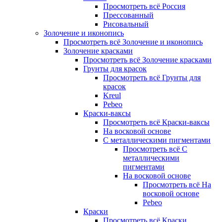
Просмотреть всё Россия
Прессованный
Рисовальный
Золочение и иконопись
Просмотреть всё Золочение и иконопись
Золочение красками
Просмотреть всё Золочение красками
Грунты для красок
Просмотреть всё Грунты для
красок
Kreul
Pebeo
Краски-ваксы
Просмотреть всё Краски-ваксы
На восковой основе
С металлическими пигментами
Просмотреть всё С
металлическими
пигментами
На восковой основе
Просмотреть всё На
восковой основе
Pebeo
Краски
Просмотреть всё Краски