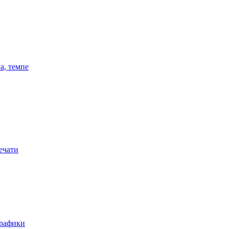
а, темпе
ечати
графики