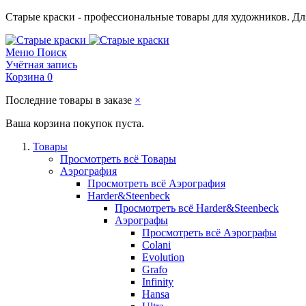
Старые краски - профессиональные товары для художников. Для
Меню
Поиск
Учётная запись
Корзина
0
Последние товары в заказе
×
Ваша корзина покупок пуста.
Товары
Просмотреть всё Товары
Аэрография
Просмотреть всё Аэрография
Harder&Steenbeck
Просмотреть всё Harder&Steenbeck
Аэрографы
Просмотреть всё Аэрографы
Colani
Evolution
Grafo
Infinity
Hansa