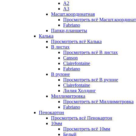
А2
А3
Масшт.координатная
Просмотреть всё Масшт.координат
Fabriano
Папки,планшеты
Калька
Просмотреть всё Калька
В листах
Просмотреть всё В листах
Canson
Clairefontaine
Fabriano
В рулоне
Просмотреть всё В рулоне
Clairefontaine
Лилия Холдинг
Миллимитровка
Просмотреть всё Миллимитровка
Fabriano
Пенокартон
Просмотреть всё Пенокартон
10мм
Просмотреть всё 10мм
Белый