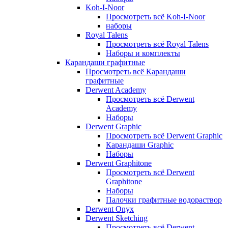
Koh-I-Noor
Просмотреть всё Koh-I-Noor
наборы
Royal Talens
Просмотреть всё Royal Talens
Наборы и комплекты
Карандаши графитные
Просмотреть всё Карандаши
графитные
Derwent Academy
Просмотреть всё Derwent
Academy
Наборы
Derwent Graphic
Просмотреть всё Derwent Graphic
Карандаши Graphic
Наборы
Derwent Graphitone
Просмотреть всё Derwent
Graphitone
Наборы
Палочки графитные водораствор
Derwent Onyx
Derwent Sketching
Просмотреть всё Derwent