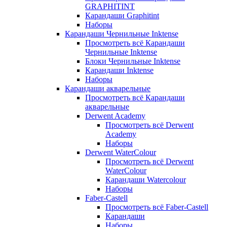
GRAPHITINT
Карандаши Graphitint
Наборы
Карандаши Чернильные Inktense
Просмотреть всё Карандаши
Чернильные Inktense
Блоки Чернильные Inktense
Карандаши Inktense
Наборы
Карандаши акварельные
Просмотреть всё Карандаши
акварельные
Derwent Academy
Просмотреть всё Derwent
Academy
Наборы
Derwent WaterColour
Просмотреть всё Derwent
WaterColour
Карандаши Watercolour
Наборы
Faber-Castell
Просмотреть всё Faber-Castell
Карандаши
Наборы