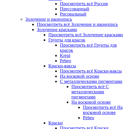
Просмотреть всё Россия
Прессованный
Рисовальный
Золочение и иконопись
Просмотреть всё Золочение и иконопись
Золочение красками
Просмотреть всё Золочение красками
Грунты для красок
Просмотреть всё Грунты для
красок
Kreul
Pebeo
Краски-ваксы
Просмотреть всё Краски-ваксы
На восковой основе
С металлическими пигментами
Просмотреть всё С
металлическими
пигментами
На восковой основе
Просмотреть всё На
восковой основе
Pebeo
Краски
Просмотреть всё Краски