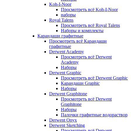
Koh-I-Noor
Просмотреть всё Koh-I-Noor
наборы
Royal Talens
Просмотреть всё Royal Talens
Наборы и комплекты
Карандаши графитные
Просмотреть всё Карандаши
графитные
Derwent Academy
Просмотреть всё Derwent
Academy
Наборы
Derwent Graphic
Просмотреть всё Derwent Graphic
Карандаши Graphic
Наборы
Derwent Graphitone
Просмотреть всё Derwent
Graphitone
Наборы
Палочки графитные водораствор
Derwent Onyx
Derwent Sketching
Просмотреть всё Derwent