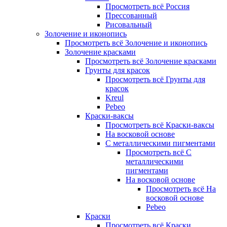
Просмотреть всё Россия
Прессованный
Рисовальный
Золочение и иконопись
Просмотреть всё Золочение и иконопись
Золочение красками
Просмотреть всё Золочение красками
Грунты для красок
Просмотреть всё Грунты для
красок
Kreul
Pebeo
Краски-ваксы
Просмотреть всё Краски-ваксы
На восковой основе
С металлическими пигментами
Просмотреть всё С
металлическими
пигментами
На восковой основе
Просмотреть всё На
восковой основе
Pebeo
Краски
Просмотреть всё Краски