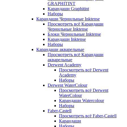
GRAPHITINT
Карандаши Graphitint
Наборы
Карандаши Чернильные Inktense
Просмотреть всё Карандаши
Чернильные Inktense
Блоки Чернильные Inktense
Карандаши Inktense
Наборы
Карандаши акварельные
Просмотреть всё Карандаши
акварельные
Derwent Academy
Просмотреть всё Derwent
Academy
Наборы
Derwent WaterColour
Просмотреть всё Derwent
WaterColour
Карандаши Watercolour
Наборы
Faber-Castell
Просмотреть всё Faber-Castell
Карандаши
Наборы