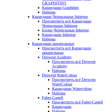
GRAPHITINT
Карандаши Graphitint
Наборы
Карандаши Чернильные Inktense
Просмотреть всё Карандаши
Чернильные Inktense
Блоки Чернильные Inktense
Карандаши Inktense
Наборы
Карандаши акварельные
Просмотреть всё Карандаши
акварельные
Derwent Academy
Просмотреть всё Derwent
Academy
Наборы
Derwent WaterColour
Просмотреть всё Derwent
WaterColour
Карандаши Watercolour
Наборы
Faber-Castell
Просмотреть всё Faber-Castell
Карандаши
Наборы