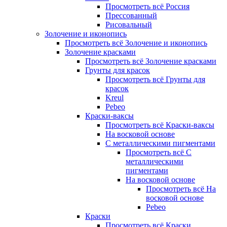
Просмотреть всё Россия
Прессованный
Рисовальный
Золочение и иконопись
Просмотреть всё Золочение и иконопись
Золочение красками
Просмотреть всё Золочение красками
Грунты для красок
Просмотреть всё Грунты для
красок
Kreul
Pebeo
Краски-ваксы
Просмотреть всё Краски-ваксы
На восковой основе
С металлическими пигментами
Просмотреть всё С
металлическими
пигментами
На восковой основе
Просмотреть всё На
восковой основе
Pebeo
Краски
Просмотреть всё Краски