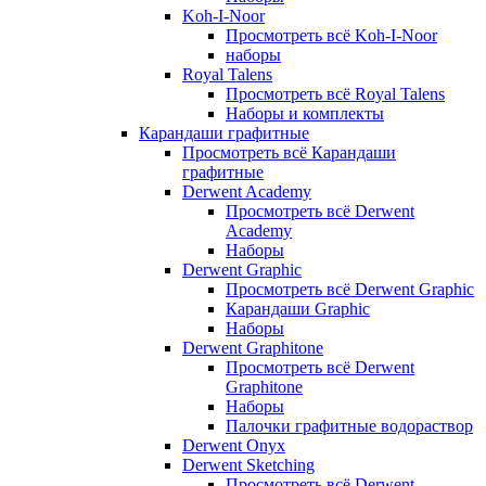
Koh-I-Noor
Просмотреть всё Koh-I-Noor
наборы
Royal Talens
Просмотреть всё Royal Talens
Наборы и комплекты
Карандаши графитные
Просмотреть всё Карандаши
графитные
Derwent Academy
Просмотреть всё Derwent
Academy
Наборы
Derwent Graphic
Просмотреть всё Derwent Graphic
Карандаши Graphic
Наборы
Derwent Graphitone
Просмотреть всё Derwent
Graphitone
Наборы
Палочки графитные водораствор
Derwent Onyx
Derwent Sketching
Просмотреть всё Derwent