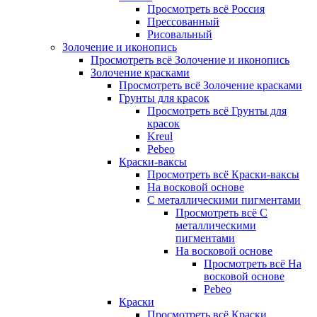
Просмотреть всё Россия
Прессованный
Рисовальный
Золочение и иконопись
Просмотреть всё Золочение и иконопись
Золочение красками
Просмотреть всё Золочение красками
Грунты для красок
Просмотреть всё Грунты для
красок
Kreul
Pebeo
Краски-ваксы
Просмотреть всё Краски-ваксы
На восковой основе
С металлическими пигментами
Просмотреть всё С
металлическими
пигментами
На восковой основе
Просмотреть всё На
восковой основе
Pebeo
Краски
Просмотреть всё Краски