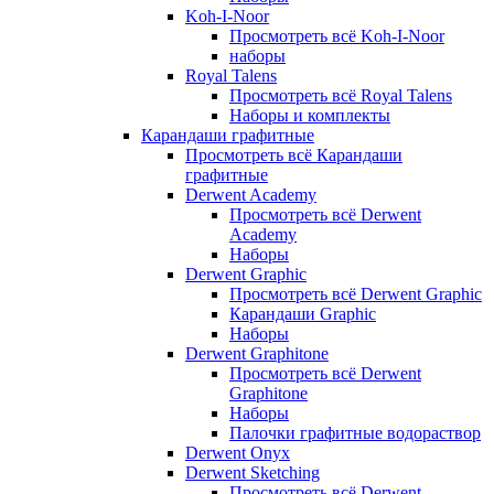
Koh-I-Noor
Просмотреть всё Koh-I-Noor
наборы
Royal Talens
Просмотреть всё Royal Talens
Наборы и комплекты
Карандаши графитные
Просмотреть всё Карандаши
графитные
Derwent Academy
Просмотреть всё Derwent
Academy
Наборы
Derwent Graphic
Просмотреть всё Derwent Graphic
Карандаши Graphic
Наборы
Derwent Graphitone
Просмотреть всё Derwent
Graphitone
Наборы
Палочки графитные водораствор
Derwent Onyx
Derwent Sketching
Просмотреть всё Derwent