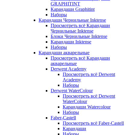
GRAPHITINT
Карандаши Graphitint
Наборы
Карандаши Чернильные Inktense
Просмотреть всё Карандаши
Чернильные Inktense
Блоки Чернильные Inktense
Карандаши Inktense
Наборы
Карандаши акварельные
Просмотреть всё Карандаши
акварельные
Derwent Academy
Просмотреть всё Derwent
Academy
Наборы
Derwent WaterColour
Просмотреть всё Derwent
WaterColour
Карандаши Watercolour
Наборы
Faber-Castell
Просмотреть всё Faber-Castell
Карандаши
Наборы