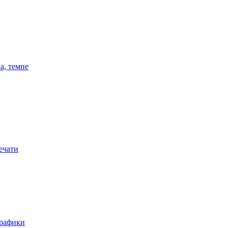
а, темпе
ечати
графики