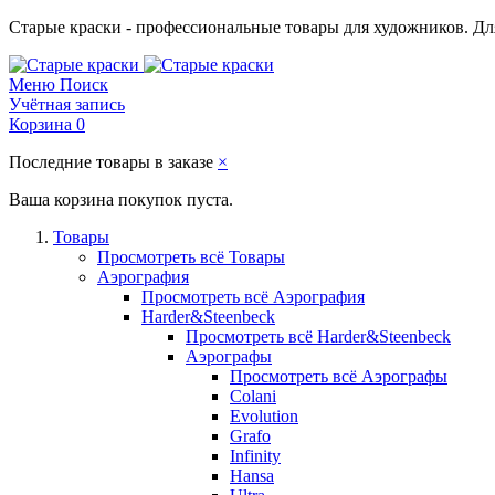
Старые краски - профессиональные товары для художников. Для
Меню
Поиск
Учётная запись
Корзина
0
Последние товары в заказе
×
Ваша корзина покупок пуста.
Товары
Просмотреть всё Товары
Аэрография
Просмотреть всё Аэрография
Harder&Steenbeck
Просмотреть всё Harder&Steenbeck
Аэрографы
Просмотреть всё Аэрографы
Colani
Evolution
Grafo
Infinity
Hansa