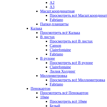
А2
А3
Масшт.координатная
Просмотреть всё Масшт.координат
Fabriano
Папки,планшеты
Калька
Просмотреть всё Калька
В листах
Просмотреть всё В листах
Canson
Clairefontaine
Fabriano
В рулоне
Просмотреть всё В рулоне
Clairefontaine
Лилия Холдинг
Миллимитровка
Просмотреть всё Миллимитровка
Fabriano
Пенокартон
Просмотреть всё Пенокартон
10мм
Просмотреть всё 10мм
Белый