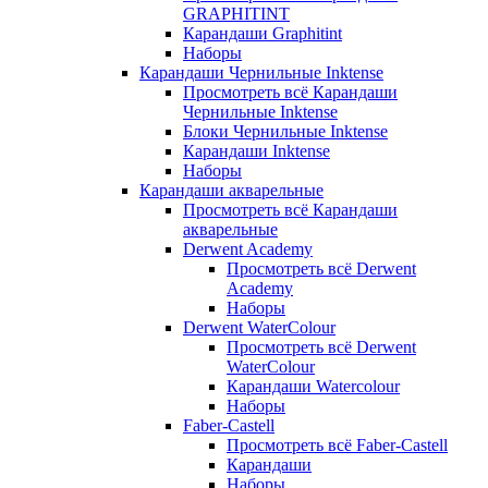
GRAPHITINT
Карандаши Graphitint
Наборы
Карандаши Чернильные Inktense
Просмотреть всё Карандаши
Чернильные Inktense
Блоки Чернильные Inktense
Карандаши Inktense
Наборы
Карандаши акварельные
Просмотреть всё Карандаши
акварельные
Derwent Academy
Просмотреть всё Derwent
Academy
Наборы
Derwent WaterColour
Просмотреть всё Derwent
WaterColour
Карандаши Watercolour
Наборы
Faber-Castell
Просмотреть всё Faber-Castell
Карандаши
Наборы