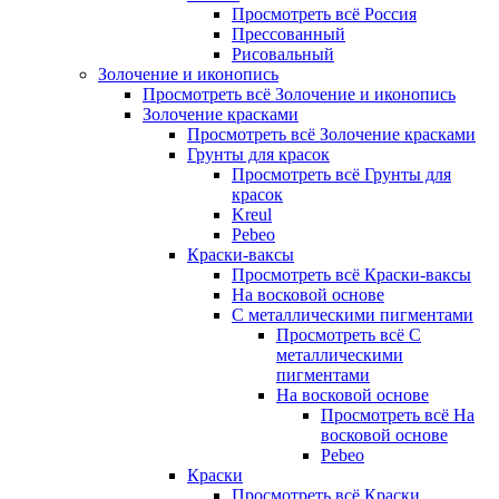
Просмотреть всё Россия
Прессованный
Рисовальный
Золочение и иконопись
Просмотреть всё Золочение и иконопись
Золочение красками
Просмотреть всё Золочение красками
Грунты для красок
Просмотреть всё Грунты для
красок
Kreul
Pebeo
Краски-ваксы
Просмотреть всё Краски-ваксы
На восковой основе
С металлическими пигментами
Просмотреть всё С
металлическими
пигментами
На восковой основе
Просмотреть всё На
восковой основе
Pebeo
Краски
Просмотреть всё Краски