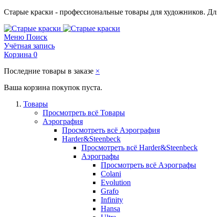
Старые краски - профессиональные товары для художников. Для
Меню
Поиск
Учётная запись
Корзина
0
Последние товары в заказе
×
Ваша корзина покупок пуста.
Товары
Просмотреть всё Товары
Аэрография
Просмотреть всё Аэрография
Harder&Steenbeck
Просмотреть всё Harder&Steenbeck
Аэрографы
Просмотреть всё Аэрографы
Colani
Evolution
Grafo
Infinity
Hansa