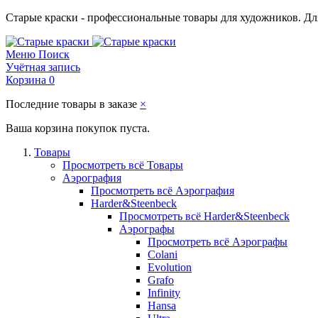
Старые краски - профессиональные товары для художников. Для
Меню
Поиск
Учётная запись
Корзина
0
Последние товары в заказе
×
Ваша корзина покупок пуста.
Товары
Просмотреть всё Товары
Аэрография
Просмотреть всё Аэрография
Harder&Steenbeck
Просмотреть всё Harder&Steenbeck
Аэрографы
Просмотреть всё Аэрографы
Colani
Evolution
Grafo
Infinity
Hansa