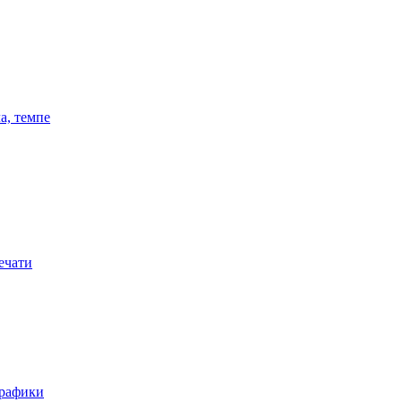
а, темпе
ечати
графики