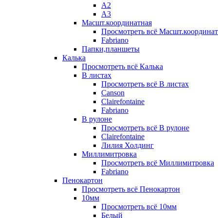
А2
А3
Масшт.координатная
Просмотреть всё Масшт.координат
Fabriano
Папки,планшеты
Калька
Просмотреть всё Калька
В листах
Просмотреть всё В листах
Canson
Clairefontaine
Fabriano
В рулоне
Просмотреть всё В рулоне
Clairefontaine
Лилия Холдинг
Миллимитровка
Просмотреть всё Миллимитровка
Fabriano
Пенокартон
Просмотреть всё Пенокартон
10мм
Просмотреть всё 10мм
Белый