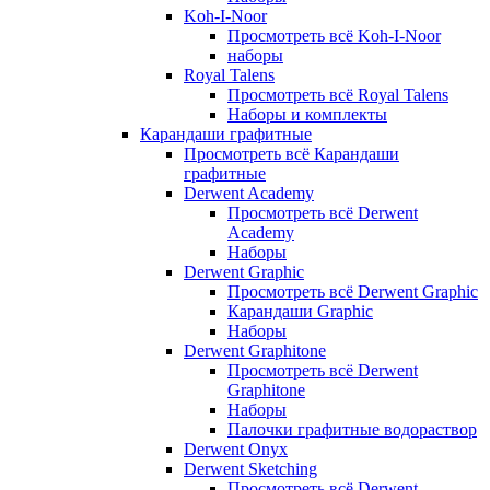
Koh-I-Noor
Просмотреть всё Koh-I-Noor
наборы
Royal Talens
Просмотреть всё Royal Talens
Наборы и комплекты
Карандаши графитные
Просмотреть всё Карандаши
графитные
Derwent Academy
Просмотреть всё Derwent
Academy
Наборы
Derwent Graphic
Просмотреть всё Derwent Graphic
Карандаши Graphic
Наборы
Derwent Graphitone
Просмотреть всё Derwent
Graphitone
Наборы
Палочки графитные водораствор
Derwent Onyx
Derwent Sketching
Просмотреть всё Derwent