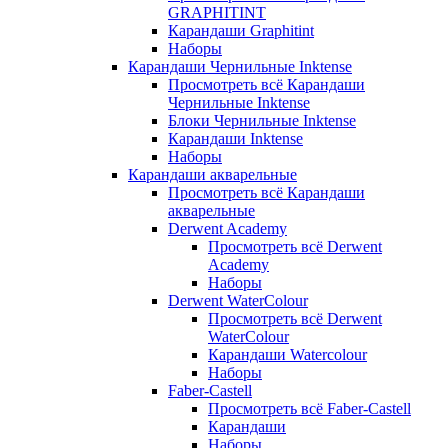
GRAPHITINT
Карандаши Graphitint
Наборы
Карандаши Чернильные Inktense
Просмотреть всё Карандаши
Чернильные Inktense
Блоки Чернильные Inktense
Карандаши Inktense
Наборы
Карандаши акварельные
Просмотреть всё Карандаши
акварельные
Derwent Academy
Просмотреть всё Derwent
Academy
Наборы
Derwent WaterColour
Просмотреть всё Derwent
WaterColour
Карандаши Watercolour
Наборы
Faber-Castell
Просмотреть всё Faber-Castell
Карандаши
Наборы