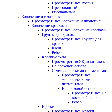
Просмотреть всё Россия
Прессованный
Рисовальный
Золочение и иконопись
Просмотреть всё Золочение и иконопись
Золочение красками
Просмотреть всё Золочение красками
Грунты для красок
Просмотреть всё Грунты для
красок
Kreul
Pebeo
Краски-ваксы
Просмотреть всё Краски-ваксы
На восковой основе
С металлическими пигментами
Просмотреть всё С
металлическими
пигментами
На восковой основе
Просмотреть всё На
восковой основе
Pebeo
Краски
Просмотреть всё Краски