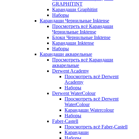
GRAPHITINT
Карандаши Graphitint
Наборы
Карандаши Чернильные Inktense
Просмотреть всё Карандаши
Чернильные Inktense
Блоки Чернильные Inktense
Карандаши Inktense
Наборы
Карандаши акварельные
Просмотреть всё Карандаши
акварельные
Derwent Academy
Просмотреть всё Derwent
Academy
Наборы
Derwent WaterColour
Просмотреть всё Derwent
WaterColour
Карандаши Watercolour
Наборы
Faber-Castell
Просмотреть всё Faber-Castell
Карандаши
Наборы