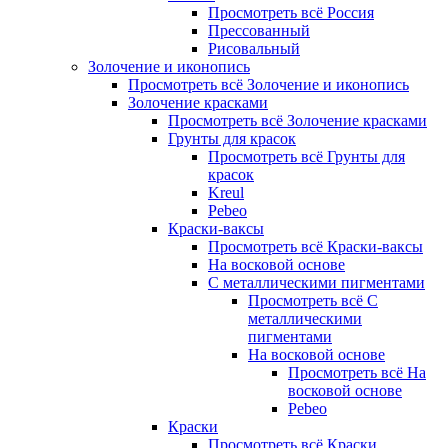
Просмотреть всё Россия
Прессованный
Рисовальный
Золочение и иконопись
Просмотреть всё Золочение и иконопись
Золочение красками
Просмотреть всё Золочение красками
Грунты для красок
Просмотреть всё Грунты для
красок
Kreul
Pebeo
Краски-ваксы
Просмотреть всё Краски-ваксы
На восковой основе
С металлическими пигментами
Просмотреть всё С
металлическими
пигментами
На восковой основе
Просмотреть всё На
восковой основе
Pebeo
Краски
Просмотреть всё Краски