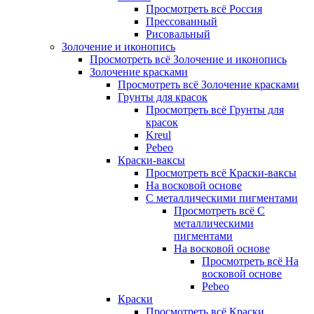
Просмотреть всё Россия
Прессованный
Рисовальный
Золочение и иконопись
Просмотреть всё Золочение и иконопись
Золочение красками
Просмотреть всё Золочение красками
Грунты для красок
Просмотреть всё Грунты для
красок
Kreul
Pebeo
Краски-ваксы
Просмотреть всё Краски-ваксы
На восковой основе
С металлическими пигментами
Просмотреть всё С
металлическими
пигментами
На восковой основе
Просмотреть всё На
восковой основе
Pebeo
Краски
Просмотреть всё Краски