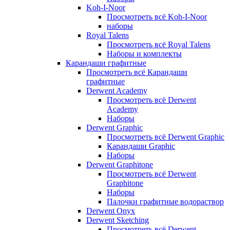
Koh-I-Noor
Просмотреть всё Koh-I-Noor
наборы
Royal Talens
Просмотреть всё Royal Talens
Наборы и комплекты
Карандаши графитные
Просмотреть всё Карандаши
графитные
Derwent Academy
Просмотреть всё Derwent
Academy
Наборы
Derwent Graphic
Просмотреть всё Derwent Graphic
Карандаши Graphic
Наборы
Derwent Graphitone
Просмотреть всё Derwent
Graphitone
Наборы
Палочки графитные водораствор
Derwent Onyx
Derwent Sketching
Просмотреть всё Derwent