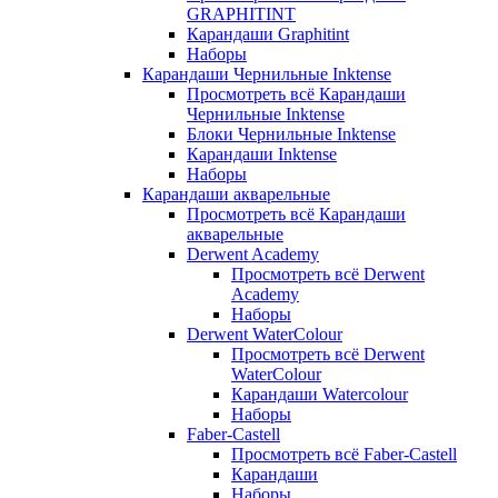
GRAPHITINT
Карандаши Graphitint
Наборы
Карандаши Чернильные Inktense
Просмотреть всё Карандаши
Чернильные Inktense
Блоки Чернильные Inktense
Карандаши Inktense
Наборы
Карандаши акварельные
Просмотреть всё Карандаши
акварельные
Derwent Academy
Просмотреть всё Derwent
Academy
Наборы
Derwent WaterColour
Просмотреть всё Derwent
WaterColour
Карандаши Watercolour
Наборы
Faber-Castell
Просмотреть всё Faber-Castell
Карандаши
Наборы