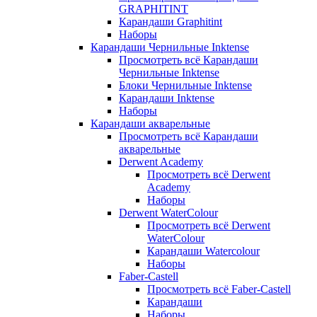
GRAPHITINT
Карандаши Graphitint
Наборы
Карандаши Чернильные Inktense
Просмотреть всё Карандаши
Чернильные Inktense
Блоки Чернильные Inktense
Карандаши Inktense
Наборы
Карандаши акварельные
Просмотреть всё Карандаши
акварельные
Derwent Academy
Просмотреть всё Derwent
Academy
Наборы
Derwent WaterColour
Просмотреть всё Derwent
WaterColour
Карандаши Watercolour
Наборы
Faber-Castell
Просмотреть всё Faber-Castell
Карандаши
Наборы