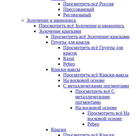
Просмотреть всё Россия
Прессованный
Рисовальный
Золочение и иконопись
Просмотреть всё Золочение и иконопись
Золочение красками
Просмотреть всё Золочение красками
Грунты для красок
Просмотреть всё Грунты для
красок
Kreul
Pebeo
Краски-ваксы
Просмотреть всё Краски-ваксы
На восковой основе
С металлическими пигментами
Просмотреть всё С
металлическими
пигментами
На восковой основе
Просмотреть всё На
восковой основе
Pebeo
Краски
Просмотреть всё Краски