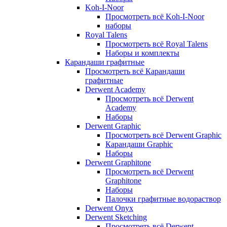
Koh-I-Noor
Просмотреть всё Koh-I-Noor
наборы
Royal Talens
Просмотреть всё Royal Talens
Наборы и комплекты
Карандаши графитные
Просмотреть всё Карандаши
графитные
Derwent Academy
Просмотреть всё Derwent
Academy
Наборы
Derwent Graphic
Просмотреть всё Derwent Graphic
Карандаши Graphic
Наборы
Derwent Graphitone
Просмотреть всё Derwent
Graphitone
Наборы
Палочки графитные водораствор
Derwent Onyx
Derwent Sketching
Просмотреть всё Derwent