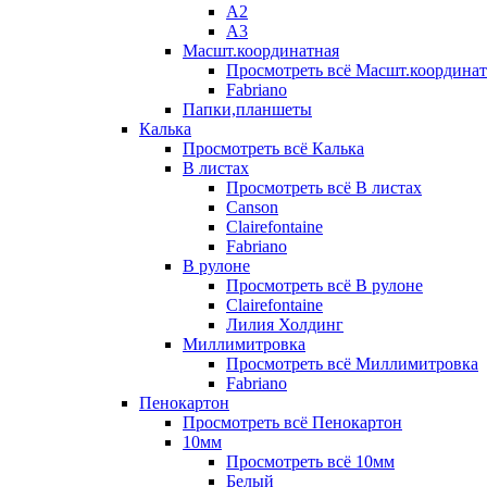
А2
А3
Масшт.координатная
Просмотреть всё Масшт.координат
Fabriano
Папки,планшеты
Калька
Просмотреть всё Калька
В листах
Просмотреть всё В листах
Canson
Clairefontaine
Fabriano
В рулоне
Просмотреть всё В рулоне
Clairefontaine
Лилия Холдинг
Миллимитровка
Просмотреть всё Миллимитровка
Fabriano
Пенокартон
Просмотреть всё Пенокартон
10мм
Просмотреть всё 10мм
Белый