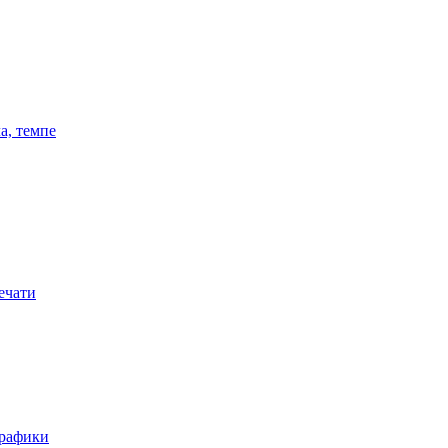
а, темпе
ечати
графики