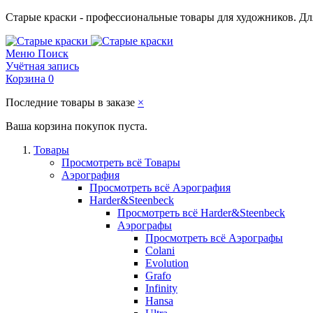
Старые краски - профессиональные товары для художников. Для
Меню
Поиск
Учётная запись
Корзина
0
Последние товары в заказе
×
Ваша корзина покупок пуста.
Товары
Просмотреть всё Товары
Аэрография
Просмотреть всё Аэрография
Harder&Steenbeck
Просмотреть всё Harder&Steenbeck
Аэрографы
Просмотреть всё Аэрографы
Colani
Evolution
Grafo
Infinity
Hansa