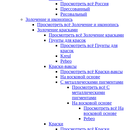
Просмотреть всё Россия
Прессованный
Рисовальный
Золочение и иконопись
Просмотреть всё Золочение и иконопись
Золочение красками
Просмотреть всё Золочение красками
Грунты для красок
Просмотреть всё Грунты для
красок
Kreul
Pebeo
Краски-ваксы
Просмотреть всё Краски-ваксы
На восковой основе
С металлическими пигментами
Просмотреть всё С
металлическими
пигментами
На восковой основе
Просмотреть всё На
восковой основе
Pebeo
Краски
Просмотреть всё Краски