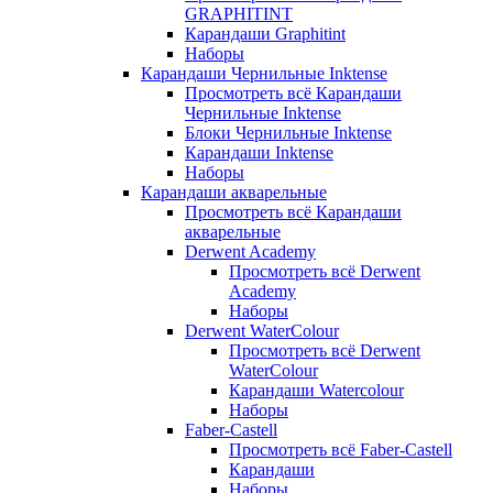
GRAPHITINT
Карандаши Graphitint
Наборы
Карандаши Чернильные Inktense
Просмотреть всё Карандаши
Чернильные Inktense
Блоки Чернильные Inktense
Карандаши Inktense
Наборы
Карандаши акварельные
Просмотреть всё Карандаши
акварельные
Derwent Academy
Просмотреть всё Derwent
Academy
Наборы
Derwent WaterColour
Просмотреть всё Derwent
WaterColour
Карандаши Watercolour
Наборы
Faber-Castell
Просмотреть всё Faber-Castell
Карандаши
Наборы