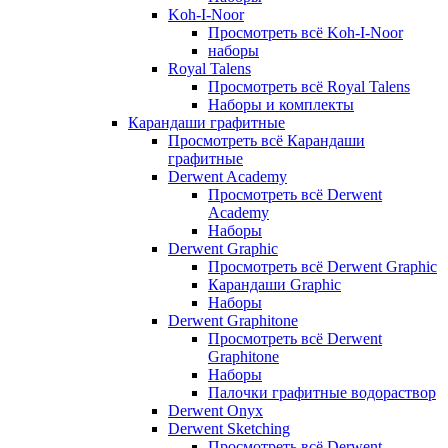
Koh-I-Noor
Просмотреть всё Koh-I-Noor
наборы
Royal Talens
Просмотреть всё Royal Talens
Наборы и комплекты
Карандаши графитные
Просмотреть всё Карандаши
графитные
Derwent Academy
Просмотреть всё Derwent
Academy
Наборы
Derwent Graphic
Просмотреть всё Derwent Graphic
Карандаши Graphic
Наборы
Derwent Graphitone
Просмотреть всё Derwent
Graphitone
Наборы
Палочки графитные водораствор
Derwent Onyx
Derwent Sketching
Просмотреть всё Derwent