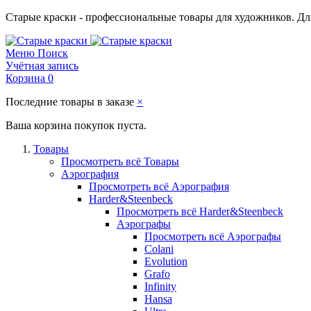
Старые краски - профессиональные товары для художников. Для
Меню
Поиск
Учётная запись
Корзина
0
Последние товары в заказе
×
Ваша корзина покупок пуста.
Товары
Просмотреть всё Товары
Аэрография
Просмотреть всё Аэрография
Harder&Steenbeck
Просмотреть всё Harder&Steenbeck
Аэрографы
Просмотреть всё Аэрографы
Colani
Evolution
Grafo
Infinity
Hansa