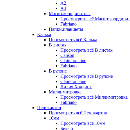
А2
А3
Масшт.координатная
Просмотреть всё Масшт.координат
Fabriano
Папки,планшеты
Калька
Просмотреть всё Калька
В листах
Просмотреть всё В листах
Canson
Clairefontaine
Fabriano
В рулоне
Просмотреть всё В рулоне
Clairefontaine
Лилия Холдинг
Миллимитровка
Просмотреть всё Миллимитровка
Fabriano
Пенокартон
Просмотреть всё Пенокартон
10мм
Просмотреть всё 10мм
Белый