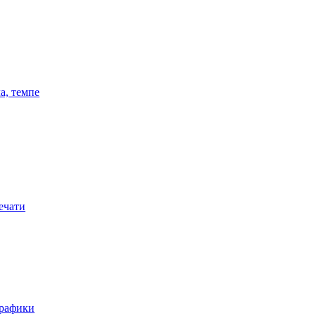
а, темпе
ечати
графики