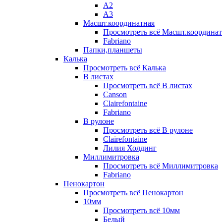
А2
А3
Масшт.координатная
Просмотреть всё Масшт.координат
Fabriano
Папки,планшеты
Калька
Просмотреть всё Калька
В листах
Просмотреть всё В листах
Canson
Clairefontaine
Fabriano
В рулоне
Просмотреть всё В рулоне
Clairefontaine
Лилия Холдинг
Миллимитровка
Просмотреть всё Миллимитровка
Fabriano
Пенокартон
Просмотреть всё Пенокартон
10мм
Просмотреть всё 10мм
Белый