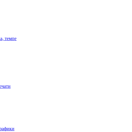
а, темпе
ечати
графики