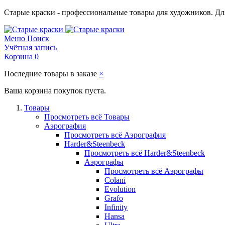
Старые краски - профессиональные товары для художников. Для
Меню
Поиск
Учётная запись
Корзина
0
Последние товары в заказе
×
Ваша корзина покупок пуста.
Товары
Просмотреть всё Товары
Аэрография
Просмотреть всё Аэрография
Harder&Steenbeck
Просмотреть всё Harder&Steenbeck
Аэрографы
Просмотреть всё Аэрографы
Colani
Evolution
Grafo
Infinity
Hansa