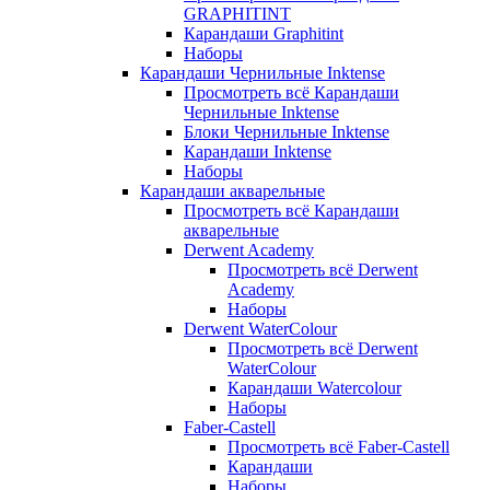
GRAPHITINT
Карандаши Graphitint
Наборы
Карандаши Чернильные Inktense
Просмотреть всё Карандаши
Чернильные Inktense
Блоки Чернильные Inktense
Карандаши Inktense
Наборы
Карандаши акварельные
Просмотреть всё Карандаши
акварельные
Derwent Academy
Просмотреть всё Derwent
Academy
Наборы
Derwent WaterColour
Просмотреть всё Derwent
WaterColour
Карандаши Watercolour
Наборы
Faber-Castell
Просмотреть всё Faber-Castell
Карандаши
Наборы