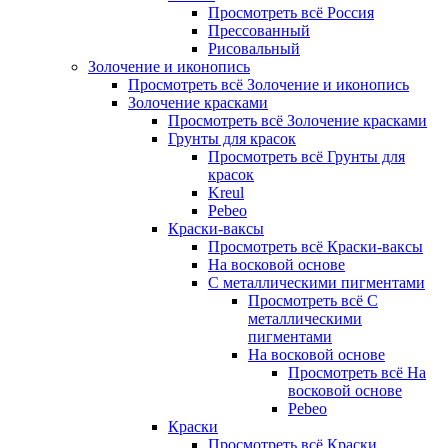
Просмотреть всё Россия
Прессованный
Рисовальный
Золочение и иконопись
Просмотреть всё Золочение и иконопись
Золочение красками
Просмотреть всё Золочение красками
Грунты для красок
Просмотреть всё Грунты для
красок
Kreul
Pebeo
Краски-ваксы
Просмотреть всё Краски-ваксы
На восковой основе
С металлическими пигментами
Просмотреть всё С
металлическими
пигментами
На восковой основе
Просмотреть всё На
восковой основе
Pebeo
Краски
Просмотреть всё Краски