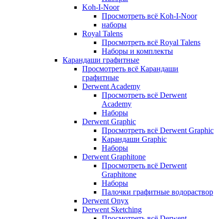
Koh-I-Noor
Просмотреть всё Koh-I-Noor
наборы
Royal Talens
Просмотреть всё Royal Talens
Наборы и комплекты
Карандаши графитные
Просмотреть всё Карандаши
графитные
Derwent Academy
Просмотреть всё Derwent
Academy
Наборы
Derwent Graphic
Просмотреть всё Derwent Graphic
Карандаши Graphic
Наборы
Derwent Graphitone
Просмотреть всё Derwent
Graphitone
Наборы
Палочки графитные водораствор
Derwent Onyx
Derwent Sketching
Просмотреть всё Derwent