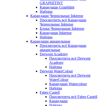
GRAPHITINT
Карандаши Graphitint
Наборы
Карандаши Чернильные Inktense
Просмотреть всё Карандаши
Чернильные Inktense
Блоки Чернильные Inktense
Карандаши Inktense
Наборы
Карандаши акварельные
Просмотреть всё Карандаши
акварельные
Derwent Academy
Просмотреть всё Derwent
Academy
Наборы
Derwent WaterColour
Просмотреть всё Derwent
WaterColour
Карандаши Watercolour
Наборы
Faber-Castell
Просмотреть всё Faber-Castell
Карандаши
Наборы