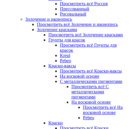
Просмотреть всё Россия
Прессованный
Рисовальный
Золочение и иконопись
Просмотреть всё Золочение и иконопись
Золочение красками
Просмотреть всё Золочение красками
Грунты для красок
Просмотреть всё Грунты для
красок
Kreul
Pebeo
Краски-ваксы
Просмотреть всё Краски-ваксы
На восковой основе
С металлическими пигментами
Просмотреть всё С
металлическими
пигментами
На восковой основе
Просмотреть всё На
восковой основе
Pebeo
Краски
Просмотреть всё Краски