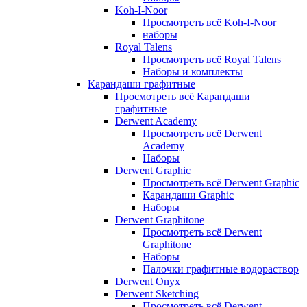
Koh-I-Noor
Просмотреть всё Koh-I-Noor
наборы
Royal Talens
Просмотреть всё Royal Talens
Наборы и комплекты
Карандаши графитные
Просмотреть всё Карандаши
графитные
Derwent Academy
Просмотреть всё Derwent
Academy
Наборы
Derwent Graphic
Просмотреть всё Derwent Graphic
Карандаши Graphic
Наборы
Derwent Graphitone
Просмотреть всё Derwent
Graphitone
Наборы
Палочки графитные водораствор
Derwent Onyx
Derwent Sketching
Просмотреть всё Derwent