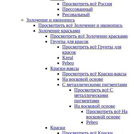
Просмотреть всё Россия
Прессованный
Рисовальный
Золочение и иконопись
Просмотреть всё Золочение и иконопись
Золочение красками
Просмотреть всё Золочение красками
Грунты для красок
Просмотреть всё Грунты для
красок
Kreul
Pebeo
Краски-ваксы
Просмотреть всё Краски-ваксы
На восковой основе
С металлическими пигментами
Просмотреть всё С
металлическими
пигментами
На восковой основе
Просмотреть всё На
восковой основе
Pebeo
Краски
Просмотреть всё Краски