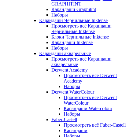
GRAPHITINT
Карандаши Graphitint
Наборы
Карандаши Чернильные Inktense
Просмотреть всё Карандаши
Чернильные Inktense
Блоки Чернильные Inktense
Карандаши Inktense
Наборы
Карандаши акварельные
Просмотреть всё Карандаши
акварельные
Derwent Academy
Просмотреть всё Derwent
Academy
Наборы
Derwent WaterColour
Просмотреть всё Derwent
WaterColour
Карандаши Watercolour
Наборы
Faber-Castell
Просмотреть всё Faber-Castell
Карандаши
Наборы