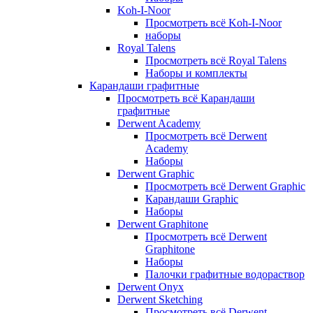
Koh-I-Noor
Просмотреть всё Koh-I-Noor
наборы
Royal Talens
Просмотреть всё Royal Talens
Наборы и комплекты
Карандаши графитные
Просмотреть всё Карандаши
графитные
Derwent Academy
Просмотреть всё Derwent
Academy
Наборы
Derwent Graphic
Просмотреть всё Derwent Graphic
Карандаши Graphic
Наборы
Derwent Graphitone
Просмотреть всё Derwent
Graphitone
Наборы
Палочки графитные водораствор
Derwent Onyx
Derwent Sketching
Просмотреть всё Derwent