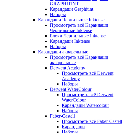
GRAPHITINT
Карандаши Graphitint
Наборы
Карандаши Чернильные Inktense
Просмотреть всё Карандаши
Чернильные Inktense
Блоки Чернильные Inktense
Карандаши Inktense
Наборы
Карандаши акварельные
Просмотреть всё Карандаши
акварельные
Derwent Academy
Просмотреть всё Derwent
Academy
Наборы
Derwent WaterColour
Просмотреть всё Derwent
WaterColour
Карандаши Watercolour
Наборы
Faber-Castell
Просмотреть всё Faber-Castell
Карандаши
Наборы