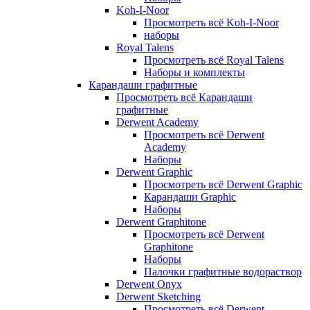
Koh-I-Noor
Просмотреть всё Koh-I-Noor
наборы
Royal Talens
Просмотреть всё Royal Talens
Наборы и комплекты
Карандаши графитные
Просмотреть всё Карандаши
графитные
Derwent Academy
Просмотреть всё Derwent
Academy
Наборы
Derwent Graphic
Просмотреть всё Derwent Graphic
Карандаши Graphic
Наборы
Derwent Graphitone
Просмотреть всё Derwent
Graphitone
Наборы
Палочки графитные водораствор
Derwent Onyx
Derwent Sketching
Просмотреть всё Derwent