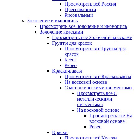
Просмотреть всё Россия
Прессованный
Рисовальный
Золочение и иконопись
Просмотреть всё Золочение и иконопись
Золочение красками
Просмотреть всё Золочение красками
Грунты для красок
Просмотреть всё Грунты для
красок
Kreul
Pebeo
Краски-ваксы
Просмотреть всё Краски-ваксы
На восковой основе
С металлическими пигментами
Просмотреть всё С
металлическими
пигментами
На восковой основе
Просмотреть всё На
восковой основе
Pebeo
Краски
Просмотреть всё Краски