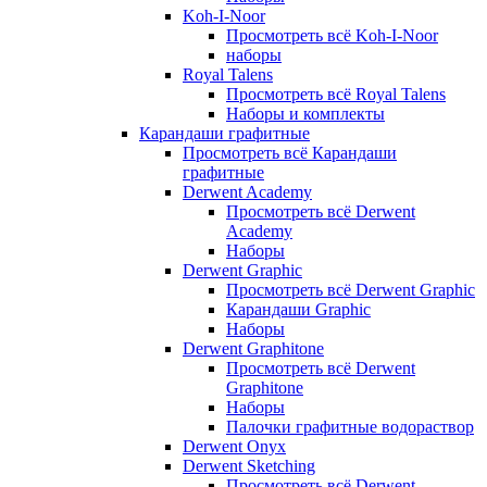
Koh-I-Noor
Просмотреть всё Koh-I-Noor
наборы
Royal Talens
Просмотреть всё Royal Talens
Наборы и комплекты
Карандаши графитные
Просмотреть всё Карандаши
графитные
Derwent Academy
Просмотреть всё Derwent
Academy
Наборы
Derwent Graphic
Просмотреть всё Derwent Graphic
Карандаши Graphic
Наборы
Derwent Graphitone
Просмотреть всё Derwent
Graphitone
Наборы
Палочки графитные водораствор
Derwent Onyx
Derwent Sketching
Просмотреть всё Derwent