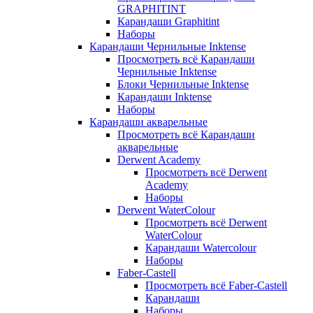
GRAPHITINT
Карандаши Graphitint
Наборы
Карандаши Чернильные Inktense
Просмотреть всё Карандаши
Чернильные Inktense
Блоки Чернильные Inktense
Карандаши Inktense
Наборы
Карандаши акварельные
Просмотреть всё Карандаши
акварельные
Derwent Academy
Просмотреть всё Derwent
Academy
Наборы
Derwent WaterColour
Просмотреть всё Derwent
WaterColour
Карандаши Watercolour
Наборы
Faber-Castell
Просмотреть всё Faber-Castell
Карандаши
Наборы