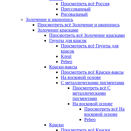
Просмотреть всё Россия
Прессованный
Рисовальный
Золочение и иконопись
Просмотреть всё Золочение и иконопись
Золочение красками
Просмотреть всё Золочение красками
Грунты для красок
Просмотреть всё Грунты для
красок
Kreul
Pebeo
Краски-ваксы
Просмотреть всё Краски-ваксы
На восковой основе
С металлическими пигментами
Просмотреть всё С
металлическими
пигментами
На восковой основе
Просмотреть всё На
восковой основе
Pebeo
Краски
Просмотреть всё Краски