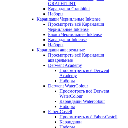
GRAPHITINT
Карандаши Graphitint
Наборы
Карандаши Чернильные Inktense
Просмотреть всё Карандаши
Чернильные Inktense
Блоки Чернильные Inktense
Карандаши Inktense
Наборы
Карандаши акварельные
Просмотреть всё Карандаши
акварельные
Derwent Academy
Просмотреть всё Derwent
Academy
Наборы
Derwent WaterColour
Просмотреть всё Derwent
WaterColour
Карандаши Watercolour
Наборы
Faber-Castell
Просмотреть всё Faber-Castell
Карандаши
Наборы