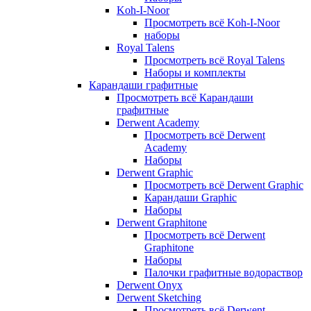
Koh-I-Noor
Просмотреть всё Koh-I-Noor
наборы
Royal Talens
Просмотреть всё Royal Talens
Наборы и комплекты
Карандаши графитные
Просмотреть всё Карандаши
графитные
Derwent Academy
Просмотреть всё Derwent
Academy
Наборы
Derwent Graphic
Просмотреть всё Derwent Graphic
Карандаши Graphic
Наборы
Derwent Graphitone
Просмотреть всё Derwent
Graphitone
Наборы
Палочки графитные водораствор
Derwent Onyx
Derwent Sketching
Просмотреть всё Derwent