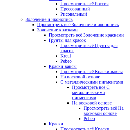
Просмотреть всё Россия
Прессованный
Рисовальный
Золочение и иконопись
Просмотреть всё Золочение и иконопись
Золочение красками
Просмотреть всё Золочение красками
Грунты для красок
Просмотреть всё Грунты для
красок
Kreul
Pebeo
Краски-ваксы
Просмотреть всё Краски-ваксы
На восковой основе
С металлическими пигментами
Просмотреть всё С
металлическими
пигментами
На восковой основе
Просмотреть всё На
восковой основе
Pebeo
Краски
Просмотреть всё Краски