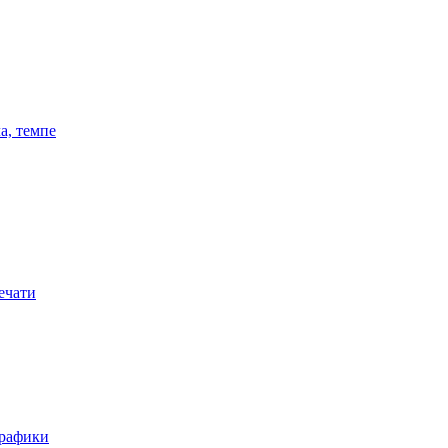
а, темпе
ечати
графики