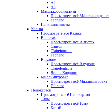
А2
А3
Масшт.координатная
Просмотреть всё Масшт.координат
Fabriano
Папки,планшеты
Калька
Просмотреть всё Калька
В листах
Просмотреть всё В листах
Canson
Clairefontaine
Fabriano
В рулоне
Просмотреть всё В рулоне
Clairefontaine
Лилия Холдинг
Миллимитровка
Просмотреть всё Миллимитровка
Fabriano
Пенокартон
Просмотреть всё Пенокартон
10мм
Просмотреть всё 10мм
Белый