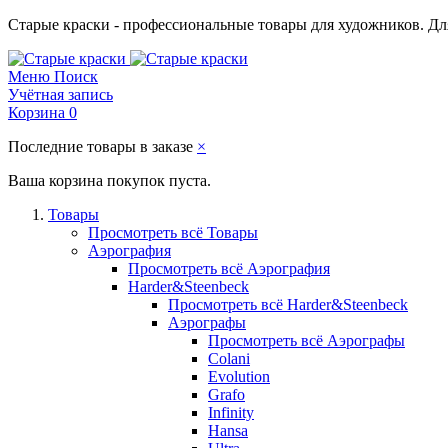
Старые краски - профессиональные товары для художников. Для
Меню
Поиск
Учётная запись
Корзина
0
Последние товары в заказе
×
Ваша корзина покупок пуста.
Товары
Просмотреть всё Товары
Аэрография
Просмотреть всё Аэрография
Harder&Steenbeck
Просмотреть всё Harder&Steenbeck
Аэрографы
Просмотреть всё Аэрографы
Colani
Evolution
Grafo
Infinity
Hansa