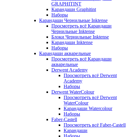
GRAPHITINT
Карандаши Graphitint
Наборы
Карандаши Чернильные Inktense
Просмотреть всё Карандаши
Чернильные Inktense
Блоки Чернильные Inktense
Карандаши Inktense
Наборы
Карандаши акварельные
Просмотреть всё Карандаши
акварельные
Derwent Academy
Просмотреть всё Derwent
Academy
Наборы
Derwent WaterColour
Просмотреть всё Derwent
WaterColour
Карандаши Watercolour
Наборы
Faber-Castell
Просмотреть всё Faber-Castell
Карандаши
Наборы