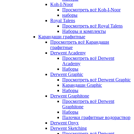
Koh-I-Noor
Просмотреть всё Koh-I-Noor
наборы
Royal Talens
Просмотреть всё Royal Talens
Наборы и комплекты
Карандаши графитные
Просмотреть всё Карандаши
графитные
Derwent Academy
Просмотреть всё Derwent
Academy
Наборы
Derwent Graphic
Просмотреть всё Derwent Graphic
Карандаши Graphic
Наборы
Derwent Graphitone
Просмотреть всё Derwent
Graphitone
Наборы
Палочки графитные водораствор
Derwent Onyx
Derwent Sketching
Просмотреть всё Derwent