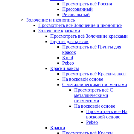
Просмотреть всё Россия
Прессованный
Рисовальный
Золочение и иконопись
Просмотреть всё Золочение и иконопись
Золочение красками
Просмотреть всё Золочение красками
Грунты для красок
Просмотреть всё Грунты для
красок
Kreul
Pebeo
Краски-ваксы
Просмотреть всё Краски-ваксы
На восковой основе
С металлическими пигментами
Просмотреть всё С
металлическими
пигментами
На восковой основе
Просмотреть всё На
восковой основе
Pebeo
Краски
Просмотреть всё Краски