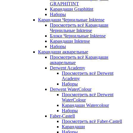
GRAPHITINT
Карандаши Graphitint
Наборы
Карандаши Чернильные Inktense
Просмотреть всё Карандаши
Чернильные Inktense
Блоки Чернильные Inktense
Карандаши Inktense
Наборы
Карандаши акварельные
Просмотреть всё Карандаши
акварельные
Derwent Academy
Просмотреть всё Derwent
Academy
Наборы
Derwent WaterColour
Просмотреть всё Derwent
WaterColour
Карандаши Watercolour
Наборы
Faber-Castell
Просмотреть всё Faber-Castell
Карандаши
Наборы