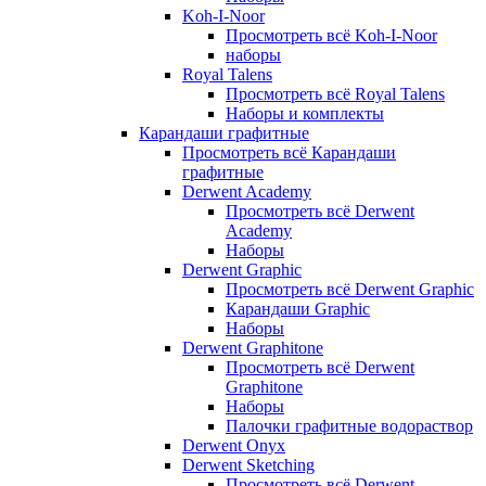
Koh-I-Noor
Просмотреть всё Koh-I-Noor
наборы
Royal Talens
Просмотреть всё Royal Talens
Наборы и комплекты
Карандаши графитные
Просмотреть всё Карандаши
графитные
Derwent Academy
Просмотреть всё Derwent
Academy
Наборы
Derwent Graphic
Просмотреть всё Derwent Graphic
Карандаши Graphic
Наборы
Derwent Graphitone
Просмотреть всё Derwent
Graphitone
Наборы
Палочки графитные водораствор
Derwent Onyx
Derwent Sketching
Просмотреть всё Derwent