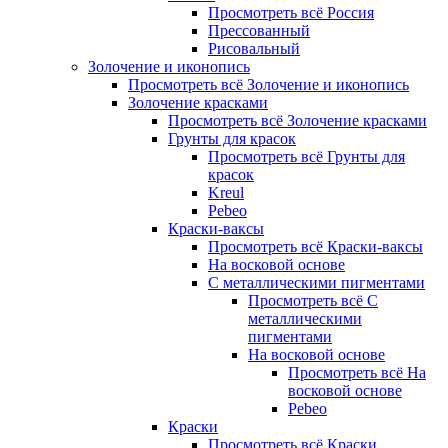
Просмотреть всё Россия
Прессованный
Рисовальный
Золочение и иконопись
Просмотреть всё Золочение и иконопись
Золочение красками
Просмотреть всё Золочение красками
Грунты для красок
Просмотреть всё Грунты для
красок
Kreul
Pebeo
Краски-ваксы
Просмотреть всё Краски-ваксы
На восковой основе
С металлическими пигментами
Просмотреть всё С
металлическими
пигментами
На восковой основе
Просмотреть всё На
восковой основе
Pebeo
Краски
Просмотреть всё Краски