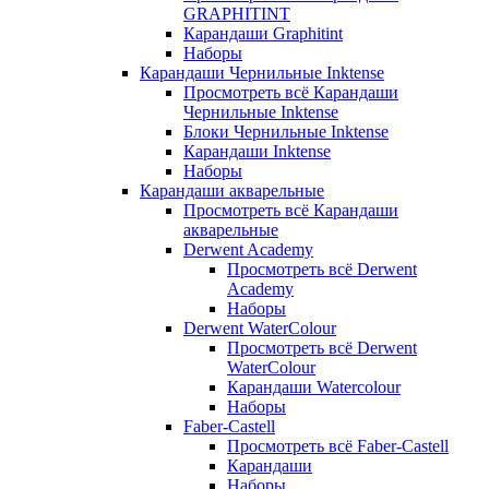
GRAPHITINT
Карандаши Graphitint
Наборы
Карандаши Чернильные Inktense
Просмотреть всё Карандаши
Чернильные Inktense
Блоки Чернильные Inktense
Карандаши Inktense
Наборы
Карандаши акварельные
Просмотреть всё Карандаши
акварельные
Derwent Academy
Просмотреть всё Derwent
Academy
Наборы
Derwent WaterColour
Просмотреть всё Derwent
WaterColour
Карандаши Watercolour
Наборы
Faber-Castell
Просмотреть всё Faber-Castell
Карандаши
Наборы