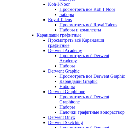
Koh-I-Noor
Просмотреть всё Koh-I-Noor
наборы
Royal Talens
Просмотреть всё Royal Talens
Наборы и комплекты
Карандаши графитные
Просмотреть всё Карандаши
графитные
Derwent Academy
Просмотреть всё Derwent
Academy
Наборы
Derwent Graphic
Просмотреть всё Derwent Graphic
Карандаши Graphic
Наборы
Derwent Graphitone
Просмотреть всё Derwent
Graphitone
Наборы
Палочки графитные водораствор
Derwent Onyx
Derwent Sketching
Просмотреть всё Derwent