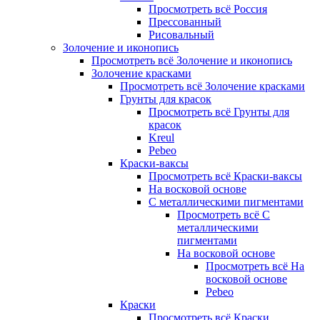
Просмотреть всё Россия
Прессованный
Рисовальный
Золочение и иконопись
Просмотреть всё Золочение и иконопись
Золочение красками
Просмотреть всё Золочение красками
Грунты для красок
Просмотреть всё Грунты для
красок
Kreul
Pebeo
Краски-ваксы
Просмотреть всё Краски-ваксы
На восковой основе
С металлическими пигментами
Просмотреть всё С
металлическими
пигментами
На восковой основе
Просмотреть всё На
восковой основе
Pebeo
Краски
Просмотреть всё Краски