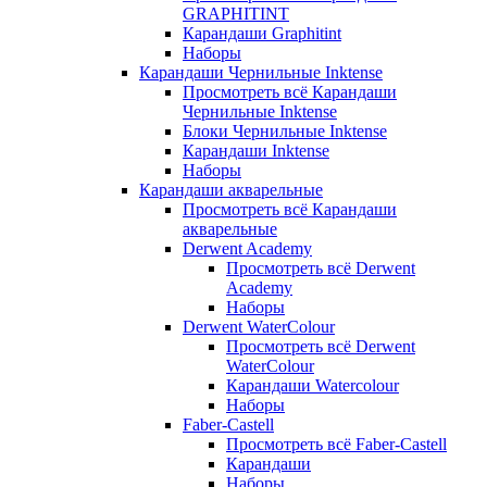
GRAPHITINT
Карандаши Graphitint
Наборы
Карандаши Чернильные Inktense
Просмотреть всё Карандаши
Чернильные Inktense
Блоки Чернильные Inktense
Карандаши Inktense
Наборы
Карандаши акварельные
Просмотреть всё Карандаши
акварельные
Derwent Academy
Просмотреть всё Derwent
Academy
Наборы
Derwent WaterColour
Просмотреть всё Derwent
WaterColour
Карандаши Watercolour
Наборы
Faber-Castell
Просмотреть всё Faber-Castell
Карандаши
Наборы