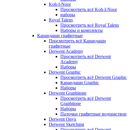
Koh-I-Noor
Просмотреть всё Koh-I-Noor
наборы
Royal Talens
Просмотреть всё Royal Talens
Наборы и комплекты
Карандаши графитные
Просмотреть всё Карандаши
графитные
Derwent Academy
Просмотреть всё Derwent
Academy
Наборы
Derwent Graphic
Просмотреть всё Derwent Graphic
Карандаши Graphic
Наборы
Derwent Graphitone
Просмотреть всё Derwent
Graphitone
Наборы
Палочки графитные водораствор
Derwent Onyx
Derwent Sketching
Просмотреть всё Derwent