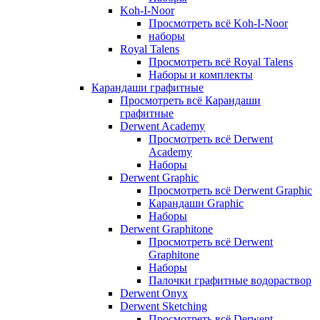
Koh-I-Noor
Просмотреть всё Koh-I-Noor
наборы
Royal Talens
Просмотреть всё Royal Talens
Наборы и комплекты
Карандаши графитные
Просмотреть всё Карандаши
графитные
Derwent Academy
Просмотреть всё Derwent
Academy
Наборы
Derwent Graphic
Просмотреть всё Derwent Graphic
Карандаши Graphic
Наборы
Derwent Graphitone
Просмотреть всё Derwent
Graphitone
Наборы
Палочки графитные водораствор
Derwent Onyx
Derwent Sketching
Просмотреть всё Derwent