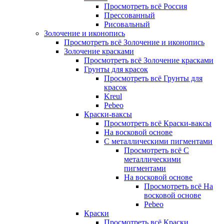
Просмотреть всё Россия
Прессованный
Рисовальный
Золочение и иконопись
Просмотреть всё Золочение и иконопись
Золочение красками
Просмотреть всё Золочение красками
Грунты для красок
Просмотреть всё Грунты для
красок
Kreul
Pebeo
Краски-ваксы
Просмотреть всё Краски-ваксы
На восковой основе
С металлическими пигментами
Просмотреть всё С
металлическими
пигментами
На восковой основе
Просмотреть всё На
восковой основе
Pebeo
Краски
Просмотреть всё Краски