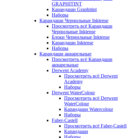
GRAPHITINT
Карандаши Graphitint
Наборы
Карандаши Чернильные Inktense
Просмотреть всё Карандаши
Чернильные Inktense
Блоки Чернильные Inktense
Карандаши Inktense
Наборы
Карандаши акварельные
Просмотреть всё Карандаши
акварельные
Derwent Academy
Просмотреть всё Derwent
Academy
Наборы
Derwent WaterColour
Просмотреть всё Derwent
WaterColour
Карандаши Watercolour
Наборы
Faber-Castell
Просмотреть всё Faber-Castell
Карандаши
Наборы