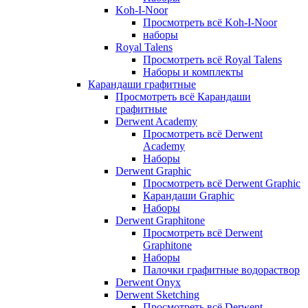
Koh-I-Noor
Просмотреть всё Koh-I-Noor
наборы
Royal Talens
Просмотреть всё Royal Talens
Наборы и комплекты
Карандаши графитные
Просмотреть всё Карандаши
графитные
Derwent Academy
Просмотреть всё Derwent
Academy
Наборы
Derwent Graphic
Просмотреть всё Derwent Graphic
Карандаши Graphic
Наборы
Derwent Graphitone
Просмотреть всё Derwent
Graphitone
Наборы
Палочки графитные водораствор
Derwent Onyx
Derwent Sketching
Просмотреть всё Derwent