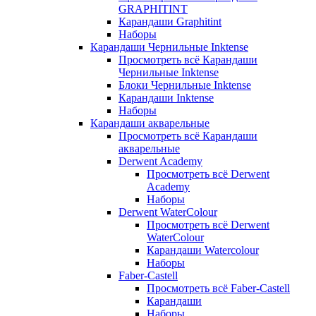
GRAPHITINT
Карандаши Graphitint
Наборы
Карандаши Чернильные Inktense
Просмотреть всё Карандаши
Чернильные Inktense
Блоки Чернильные Inktense
Карандаши Inktense
Наборы
Карандаши акварельные
Просмотреть всё Карандаши
акварельные
Derwent Academy
Просмотреть всё Derwent
Academy
Наборы
Derwent WaterColour
Просмотреть всё Derwent
WaterColour
Карандаши Watercolour
Наборы
Faber-Castell
Просмотреть всё Faber-Castell
Карандаши
Наборы