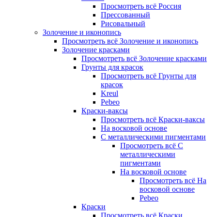
Просмотреть всё Россия
Прессованный
Рисовальный
Золочение и иконопись
Просмотреть всё Золочение и иконопись
Золочение красками
Просмотреть всё Золочение красками
Грунты для красок
Просмотреть всё Грунты для
красок
Kreul
Pebeo
Краски-ваксы
Просмотреть всё Краски-ваксы
На восковой основе
С металлическими пигментами
Просмотреть всё С
металлическими
пигментами
На восковой основе
Просмотреть всё На
восковой основе
Pebeo
Краски
Просмотреть всё Краски