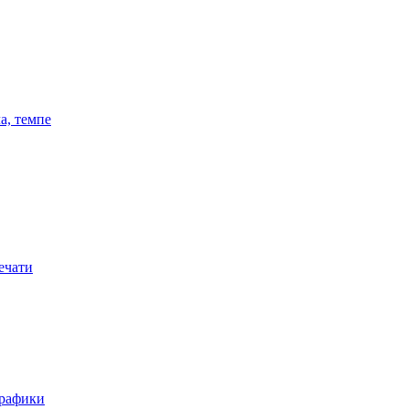
а, темпе
ечати
графики