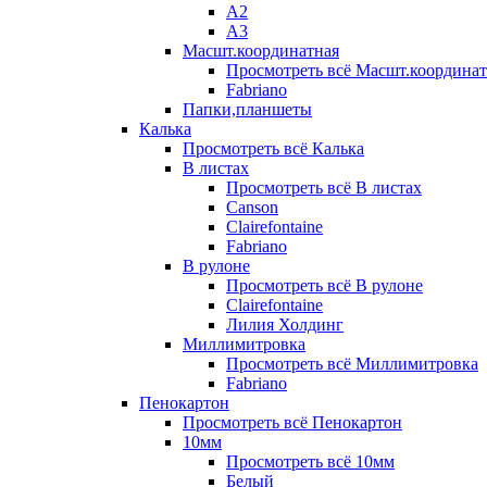
А2
А3
Масшт.координатная
Просмотреть всё Масшт.координат
Fabriano
Папки,планшеты
Калька
Просмотреть всё Калька
В листах
Просмотреть всё В листах
Canson
Clairefontaine
Fabriano
В рулоне
Просмотреть всё В рулоне
Clairefontaine
Лилия Холдинг
Миллимитровка
Просмотреть всё Миллимитровка
Fabriano
Пенокартон
Просмотреть всё Пенокартон
10мм
Просмотреть всё 10мм
Белый