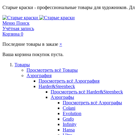
Старые краски - профессиональные товары для художников. Для
Меню
Поиск
Учётная запись
Корзина
0
Последние товары в заказе
×
Ваша корзина покупок пуста.
Товары
Просмотреть всё Товары
Аэрография
Просмотреть всё Аэрография
Harder&Steenbeck
Просмотреть всё Harder&Steenbeck
Аэрографы
Просмотреть всё Аэрографы
Colani
Evolution
Grafo
Infinity
Hansa