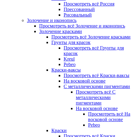
Просмотреть всё Россия
Прессованный
Рисовальный
Золочение и иконопись
Просмотреть всё Золочение и иконопись
Золочение красками
Просмотреть всё Золочение красками
Грунты для красок
Просмотреть всё Грунты для
красок
Kreul
Pebeo
Краски-ваксы
Просмотреть всё Краски-ваксы
На восковой основе
С металлическими пигментами
Просмотреть всё С
металлическими
пигментами
На восковой основе
Просмотреть всё На
восковой основе
Pebeo
Краски
Просмотреть всё Краски