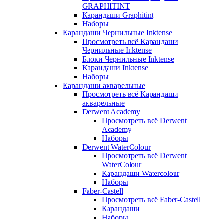
GRAPHITINT
Карандаши Graphitint
Наборы
Карандаши Чернильные Inktense
Просмотреть всё Карандаши
Чернильные Inktense
Блоки Чернильные Inktense
Карандаши Inktense
Наборы
Карандаши акварельные
Просмотреть всё Карандаши
акварельные
Derwent Academy
Просмотреть всё Derwent
Academy
Наборы
Derwent WaterColour
Просмотреть всё Derwent
WaterColour
Карандаши Watercolour
Наборы
Faber-Castell
Просмотреть всё Faber-Castell
Карандаши
Наборы