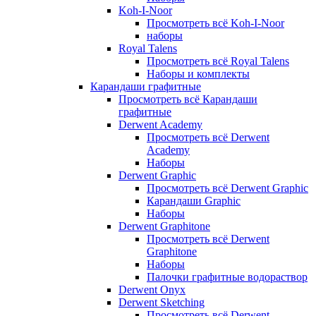
Koh-I-Noor
Просмотреть всё Koh-I-Noor
наборы
Royal Talens
Просмотреть всё Royal Talens
Наборы и комплекты
Карандаши графитные
Просмотреть всё Карандаши
графитные
Derwent Academy
Просмотреть всё Derwent
Academy
Наборы
Derwent Graphic
Просмотреть всё Derwent Graphic
Карандаши Graphic
Наборы
Derwent Graphitone
Просмотреть всё Derwent
Graphitone
Наборы
Палочки графитные водораствор
Derwent Onyx
Derwent Sketching
Просмотреть всё Derwent