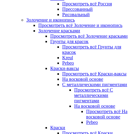
Просмотреть всё Россия
Прессованный
Рисовальный
Золочение и иконопись
Просмотреть всё Золочение и иконопись
Золочение красками
Просмотреть всё Золочение красками
Грунты для красок
Просмотреть всё Грунты для
красок
Kreul
Pebeo
Краски-ваксы
Просмотреть всё Краски-ваксы
На восковой основе
С металлическими пигментами
Просмотреть всё С
металлическими
пигментами
На восковой основе
Просмотреть всё На
восковой основе
Pebeo
Краски
Просмотреть всё Краски