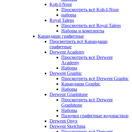
Koh-I-Noor
Просмотреть всё Koh-I-Noor
наборы
Royal Talens
Просмотреть всё Royal Talens
Наборы и комплекты
Карандаши графитные
Просмотреть всё Карандаши
графитные
Derwent Academy
Просмотреть всё Derwent
Academy
Наборы
Derwent Graphic
Просмотреть всё Derwent Graphic
Карандаши Graphic
Наборы
Derwent Graphitone
Просмотреть всё Derwent
Graphitone
Наборы
Палочки графитные водораствор
Derwent Onyx
Derwent Sketching
Просмотреть всё Derwent