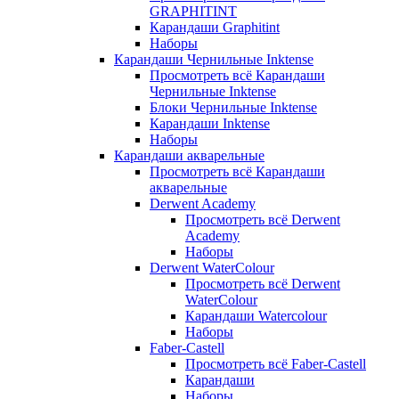
GRAPHITINT
Карандаши Graphitint
Наборы
Карандаши Чернильные Inktense
Просмотреть всё Карандаши
Чернильные Inktense
Блоки Чернильные Inktense
Карандаши Inktense
Наборы
Карандаши акварельные
Просмотреть всё Карандаши
акварельные
Derwent Academy
Просмотреть всё Derwent
Academy
Наборы
Derwent WaterColour
Просмотреть всё Derwent
WaterColour
Карандаши Watercolour
Наборы
Faber-Castell
Просмотреть всё Faber-Castell
Карандаши
Наборы