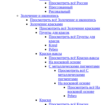
Просмотреть всё Россия
Прессованный
Рисовальный
Золочение и иконопись
Просмотреть всё Золочение и иконопись
Золочение красками
Просмотреть всё Золочение красками
Грунты для красок
Просмотреть всё Грунты для
красок
Kreul
Pebeo
Краски-ваксы
Просмотреть всё Краски-ваксы
На восковой основе
С металлическими пигментами
Просмотреть всё С
металлическими
пигментами
На восковой основе
Просмотреть всё На
восковой основе
Pebeo
Краски
Просмотреть всё Краски