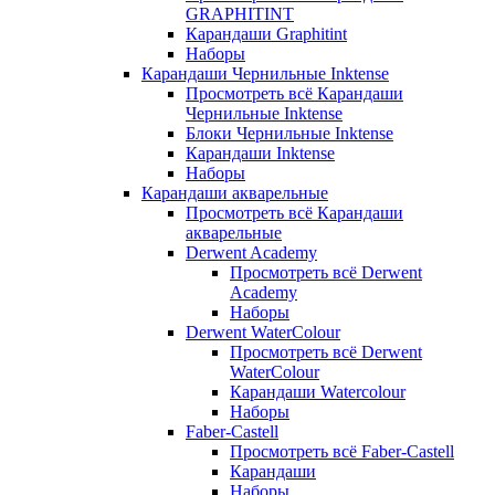
GRAPHITINT
Карандаши Graphitint
Наборы
Карандаши Чернильные Inktense
Просмотреть всё Карандаши
Чернильные Inktense
Блоки Чернильные Inktense
Карандаши Inktense
Наборы
Карандаши акварельные
Просмотреть всё Карандаши
акварельные
Derwent Academy
Просмотреть всё Derwent
Academy
Наборы
Derwent WaterColour
Просмотреть всё Derwent
WaterColour
Карандаши Watercolour
Наборы
Faber-Castell
Просмотреть всё Faber-Castell
Карандаши
Наборы