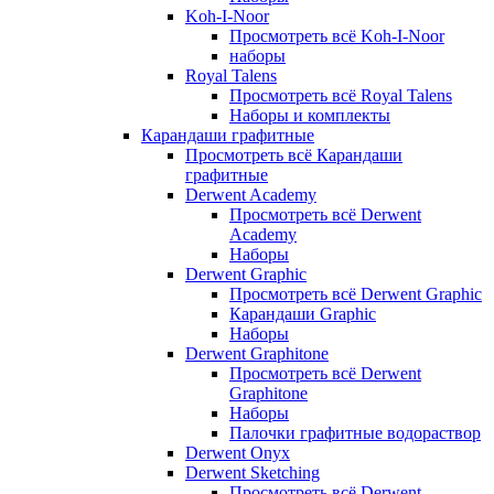
Koh-I-Noor
Просмотреть всё Koh-I-Noor
наборы
Royal Talens
Просмотреть всё Royal Talens
Наборы и комплекты
Карандаши графитные
Просмотреть всё Карандаши
графитные
Derwent Academy
Просмотреть всё Derwent
Academy
Наборы
Derwent Graphic
Просмотреть всё Derwent Graphic
Карандаши Graphic
Наборы
Derwent Graphitone
Просмотреть всё Derwent
Graphitone
Наборы
Палочки графитные водораствор
Derwent Onyx
Derwent Sketching
Просмотреть всё Derwent