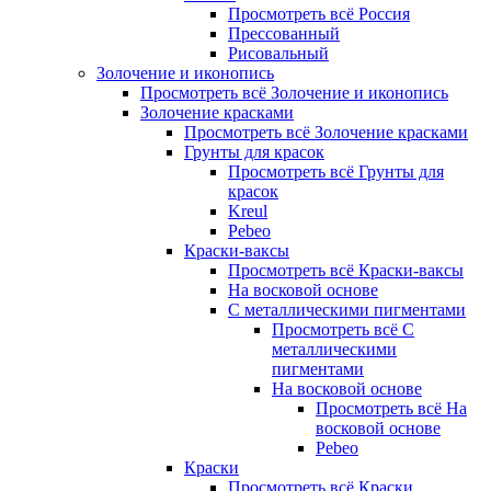
Просмотреть всё Россия
Прессованный
Рисовальный
Золочение и иконопись
Просмотреть всё Золочение и иконопись
Золочение красками
Просмотреть всё Золочение красками
Грунты для красок
Просмотреть всё Грунты для
красок
Kreul
Pebeo
Краски-ваксы
Просмотреть всё Краски-ваксы
На восковой основе
С металлическими пигментами
Просмотреть всё С
металлическими
пигментами
На восковой основе
Просмотреть всё На
восковой основе
Pebeo
Краски
Просмотреть всё Краски