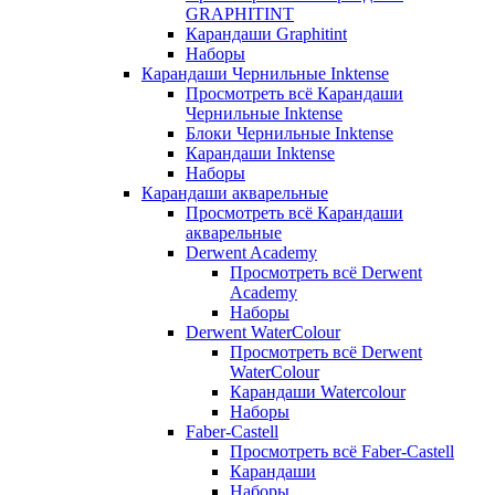
GRAPHITINT
Карандаши Graphitint
Наборы
Карандаши Чернильные Inktense
Просмотреть всё Карандаши
Чернильные Inktense
Блоки Чернильные Inktense
Карандаши Inktense
Наборы
Карандаши акварельные
Просмотреть всё Карандаши
акварельные
Derwent Academy
Просмотреть всё Derwent
Academy
Наборы
Derwent WaterColour
Просмотреть всё Derwent
WaterColour
Карандаши Watercolour
Наборы
Faber-Castell
Просмотреть всё Faber-Castell
Карандаши
Наборы