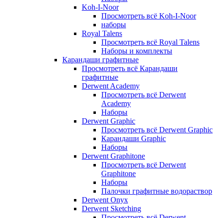
Koh-I-Noor
Просмотреть всё Koh-I-Noor
наборы
Royal Talens
Просмотреть всё Royal Talens
Наборы и комплекты
Карандаши графитные
Просмотреть всё Карандаши
графитные
Derwent Academy
Просмотреть всё Derwent
Academy
Наборы
Derwent Graphic
Просмотреть всё Derwent Graphic
Карандаши Graphic
Наборы
Derwent Graphitone
Просмотреть всё Derwent
Graphitone
Наборы
Палочки графитные водораствор
Derwent Onyx
Derwent Sketching
Просмотреть всё Derwent