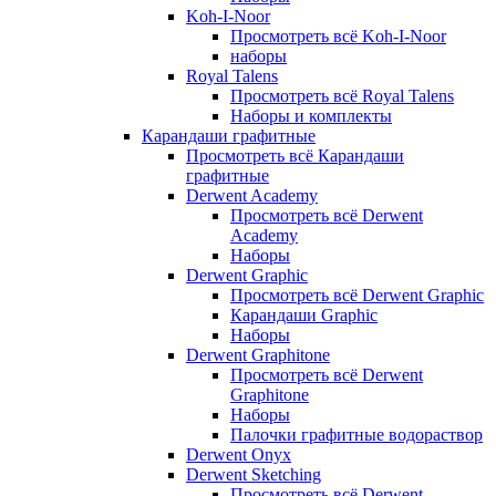
Koh-I-Noor
Просмотреть всё Koh-I-Noor
наборы
Royal Talens
Просмотреть всё Royal Talens
Наборы и комплекты
Карандаши графитные
Просмотреть всё Карандаши
графитные
Derwent Academy
Просмотреть всё Derwent
Academy
Наборы
Derwent Graphic
Просмотреть всё Derwent Graphic
Карандаши Graphic
Наборы
Derwent Graphitone
Просмотреть всё Derwent
Graphitone
Наборы
Палочки графитные водораствор
Derwent Onyx
Derwent Sketching
Просмотреть всё Derwent