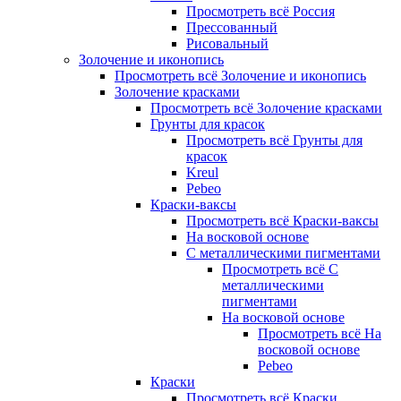
Просмотреть всё Россия
Прессованный
Рисовальный
Золочение и иконопись
Просмотреть всё Золочение и иконопись
Золочение красками
Просмотреть всё Золочение красками
Грунты для красок
Просмотреть всё Грунты для
красок
Kreul
Pebeo
Краски-ваксы
Просмотреть всё Краски-ваксы
На восковой основе
С металлическими пигментами
Просмотреть всё С
металлическими
пигментами
На восковой основе
Просмотреть всё На
восковой основе
Pebeo
Краски
Просмотреть всё Краски