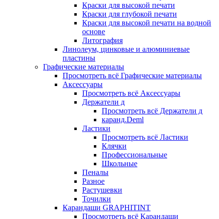
Краски для высокой печати
Краски для глубокой печати
Краски для высокой печати на водной
основе
Литография
Линолеум, цинковые и алюминиевые
пластины
Графические материалы
Просмотреть всё Графические материалы
Аксессуары
Просмотреть всё Аксессуары
Держатели д
Просмотреть всё Держатели д
каранд.Deml
Ластики
Просмотреть всё Ластики
Клячки
Профессиональные
Школьные
Пеналы
Разное
Растушевки
Точилки
Карандаши GRAPHITINT
Просмотреть всё Карандаши