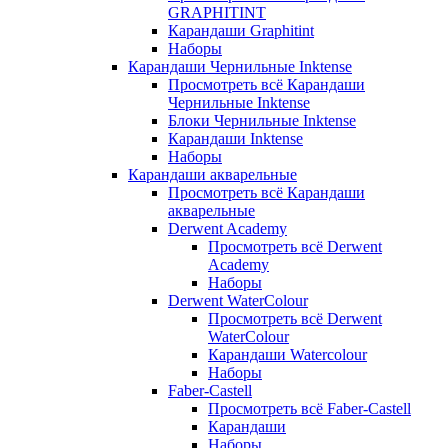
GRAPHITINT
Карандаши Graphitint
Наборы
Карандаши Чернильные Inktense
Просмотреть всё Карандаши
Чернильные Inktense
Блоки Чернильные Inktense
Карандаши Inktense
Наборы
Карандаши акварельные
Просмотреть всё Карандаши
акварельные
Derwent Academy
Просмотреть всё Derwent
Academy
Наборы
Derwent WaterColour
Просмотреть всё Derwent
WaterColour
Карандаши Watercolour
Наборы
Faber-Castell
Просмотреть всё Faber-Castell
Карандаши
Наборы