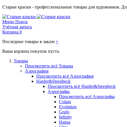
Старые краски - профессиональные товары для художников. Для
Меню
Поиск
Учётная запись
Корзина
0
Последние товары в заказе
×
Ваша корзина покупок пуста.
Товары
Просмотреть всё Товары
Аэрография
Просмотреть всё Аэрография
Harder&Steenbeck
Просмотреть всё Harder&Steenbeck
Аэрографы
Просмотреть всё Аэрографы
Colani
Evolution
Grafo
Infinity
Hansa