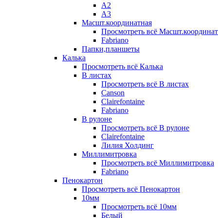
А2
А3
Масшт.координатная
Просмотреть всё Масшт.координат
Fabriano
Папки,планшеты
Калька
Просмотреть всё Калька
В листах
Просмотреть всё В листах
Canson
Clairefontaine
Fabriano
В рулоне
Просмотреть всё В рулоне
Clairefontaine
Лилия Холдинг
Миллимитровка
Просмотреть всё Миллимитровка
Fabriano
Пенокартон
Просмотреть всё Пенокартон
10мм
Просмотреть всё 10мм
Белый