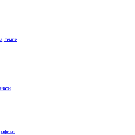
а, темпе
ечати
графики